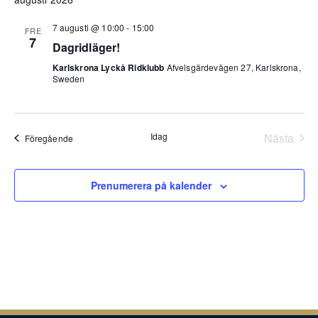
and
datum.
Views
7 augusti @ 10:00
-
15:00
FRE
7
Navig
Dagridläger!
Karlskrona Lyckå Ridklubb
Afvelsgärdevägen 27, Karlskrona,
Sweden
Idag
Nästa
Evenemang
Föregående
Evene
Prenumerera på kalender