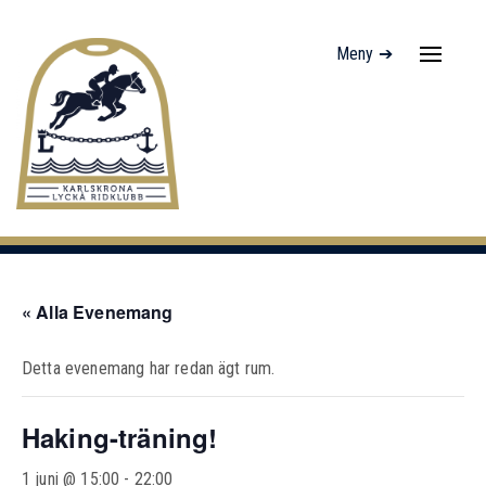
Meny ➔
Navigati
av/på
« Alla Evenemang
Detta evenemang har redan ägt rum.
Haking-träning!
1 juni @ 15:00
-
22:00