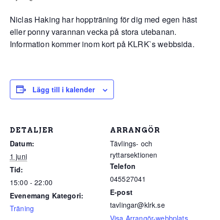
Niclas Haking har hoppträning för dig med egen häst
eller ponny varannan vecka på stora utebanan.
Information kommer inom kort på KLRK`s webbsida.
Lägg till i kalender
DETALJER
ARRANGÖR
Datum:
Tävlings- och
ryttarsektionen
1 juni
Telefon
Tid:
045527041
15:00 - 22:00
E-post
Evenemang Kategori:
tavlingar@klrk.se
Träning
Visa Arrangör-webbplats