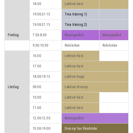
18.00
Lektion häst
19.00-21.15
Tina träning 1)
19.00-21.15
Tina träning 2)
Fredag
7.30-8.30
Manegevård
Manegevård
9.30-10.30
Ridskolan
Ridskolan
16.00
Lektion häst
17.00
Lektion häst
18.00-19.15
Lektion hopp
Lördag
09.00
Lektion dressyr
10.00
Lektion häst
11.00
Lektion häst
12.00-12.30
Manegevård
15.00-19.00
Dressyr har företräde