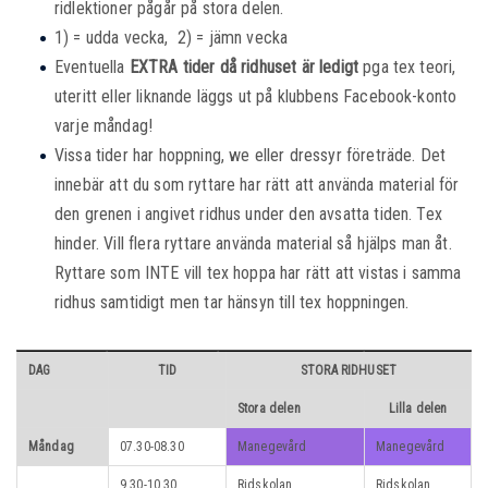
ridlektioner pågår på stora delen.
1) = udda vecka, 2) = jämn vecka
Eventuella
EXTRA tider då ridhuset är ledigt
pga tex teori,
uteritt eller liknande läggs ut på klubbens Facebook-konto
varje måndag!
Vissa tider har hoppning, we eller dressyr företräde. Det
innebär att du som ryttare har rätt att använda material för
den grenen i angivet ridhus under den avsatta tiden. Tex
hinder. Vill flera ryttare använda material så hjälps man åt.
Ryttare som INTE vill tex hoppa har rätt att vistas i samma
ridhus samtidigt men tar hänsyn till tex hoppningen.
DAG
TID
STORA RIDHUSET
Stora delen
Lilla delen
Måndag
07.30-08.30
Manegevård
Manegevård
9.30-10.30
Ridskolan
Ridskolan