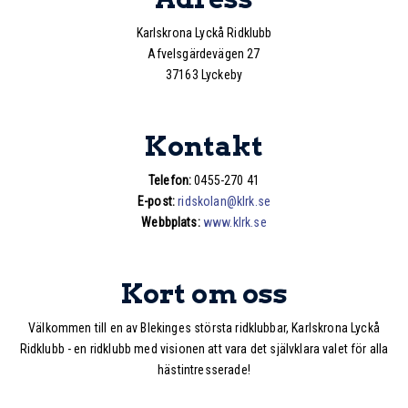
Karlskrona Lyckå Ridklubb
Afvelsgärdevägen 27
37163 Lyckeby
Kontakt
Telefon:
0455-270 41
E-post:
ridskolan@klrk.se
Webbplats:
www.klrk.se
Kort om oss
Välkommen till en av Blekinges största ridklubbar, Karlskrona Lyckå
Ridklubb - en ridklubb med visionen att vara det självklara valet för alla
hästintresserade!