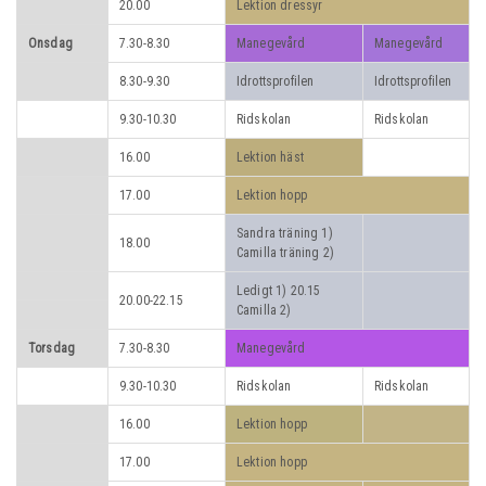
20.00
Lektion dressyr
Onsdag
7.30-8.30
Manegevård
Manegevård
8.30-9.30
Idrottsprofilen
Idrottsprofilen
9.30-10.30
Ridskolan
Ridskolan
16.00
Lektion häst
17.00
Lektion hopp
Sandra träning 1)
18.00
Camilla träning 2)
Ledigt 1) 20.15
20.00-22.15
Camilla 2)
Torsdag
7.30-8.30
Manegevård
9.30-10.30
Ridskolan
Ridskolan
16.00
Lektion hopp
17.00
Lektion hopp