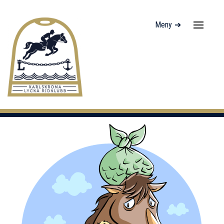
Meny ➔
Navigati
av/på