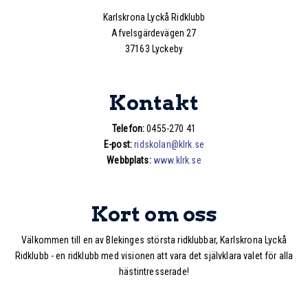
Karlskrona Lyckå Ridklubb
Afvelsgärdevägen 27
37163 Lyckeby
Kontakt
Telefon:
0455-270 41
E-post:
ridskolan@klrk.se
Webbplats:
www.klrk.se
Kort om oss
Välkommen till en av Blekinges största ridklubbar, Karlskrona Lyckå
Ridklubb - en ridklubb med visionen att vara det självklara valet för alla
hästintresserade!