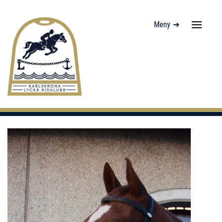
Meny ➔
Navigati
av/på