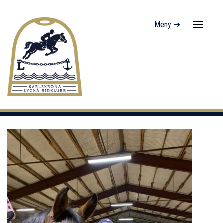
Meny ➔
Navigati
av/på