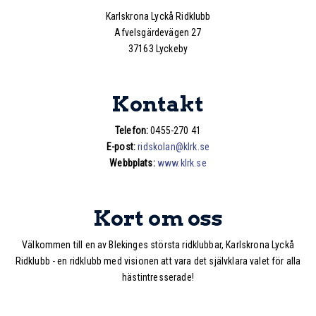
Karlskrona Lyckå Ridklubb
Afvelsgärdevägen 27
37163 Lyckeby
Kontakt
Telefon:
0455-270 41
E-post:
ridskolan@klrk.se
Webbplats:
www.klrk.se
Kort om oss
Välkommen till en av Blekinges största ridklubbar, Karlskrona Lyckå
Ridklubb - en ridklubb med visionen att vara det självklara valet för alla
hästintresserade!