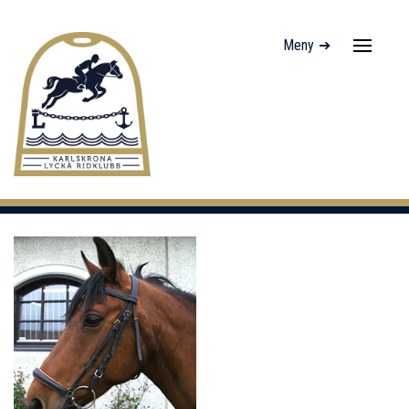
Meny ➔
Navigati
av/på