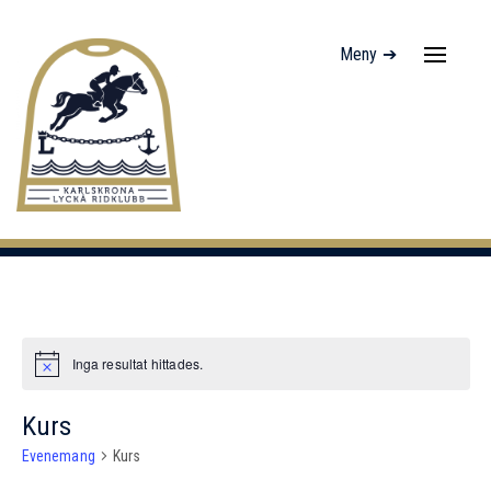
Meny ➔
Navigati
av/på
Inga resultat hittades.
Notis
Kurs
Evenemang
Kurs