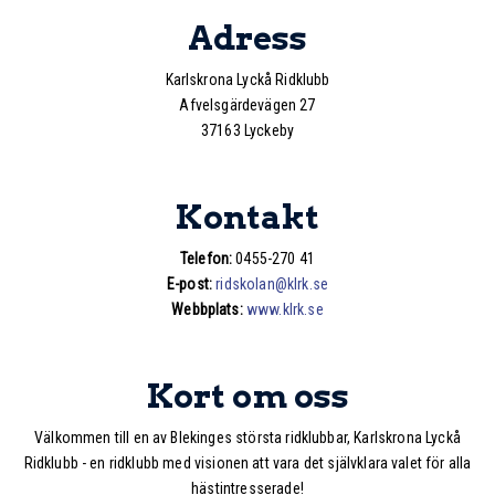
Adress
Karlskrona Lyckå Ridklubb
Afvelsgärdevägen 27
37163 Lyckeby
Kontakt
Telefon:
0455-270 41
E-post:
ridskolan@klrk.se
Webbplats:
www.klrk.se
Kort om oss
Välkommen till en av Blekinges största ridklubbar, Karlskrona Lyckå
Ridklubb - en ridklubb med visionen att vara det självklara valet för alla
hästintresserade!