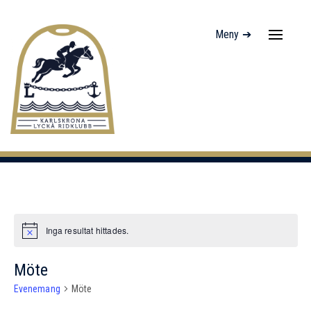
Meny ➔
Navigati
av/på
Inga resultat hittades.
Notis
Möte
Evenemang
Möte