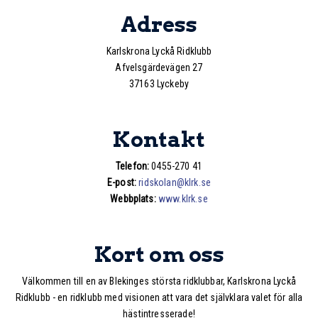
Adress
Karlskrona Lyckå Ridklubb
Afvelsgärdevägen 27
37163 Lyckeby
Kontakt
Telefon:
0455-270 41
E-post:
ridskolan@klrk.se
Webbplats:
www.klrk.se
Kort om oss
Välkommen till en av Blekinges största ridklubbar, Karlskrona Lyckå
Ridklubb - en ridklubb med visionen att vara det självklara valet för alla
hästintresserade!