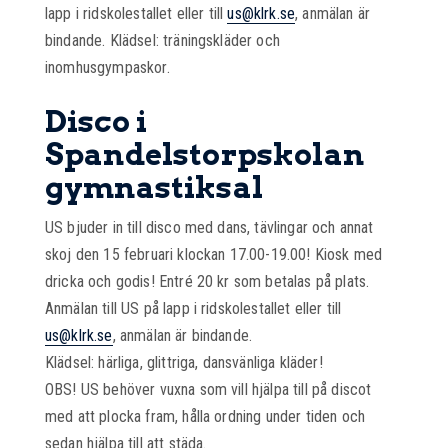
lapp i ridskolestallet eller till
us@klrk.se
, anmälan är
bindande. Klädsel: träningskläder och
inomhusgympaskor.
Disco i
Spandelstorpskolan
gymnastiksal
US bjuder in till disco med dans, tävlingar och annat
skoj den 15 februari klockan 17.00-19.00! Kiosk med
dricka och godis! Entré 20 kr som betalas på plats.
Anmälan till US på lapp i ridskolestallet eller till
us@klrk.se
, anmälan är bindande.
Klädsel: härliga, glittriga, dansvänliga kläder!
OBS! US behöver vuxna som vill hjälpa till på discot
med att plocka fram, hålla ordning under tiden och
sedan hjälpa till att städa.