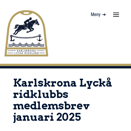
Meny ➔
Navigati
av/på
Karlskrona Lyckå
ridklubbs
medlemsbrev
januari 2025