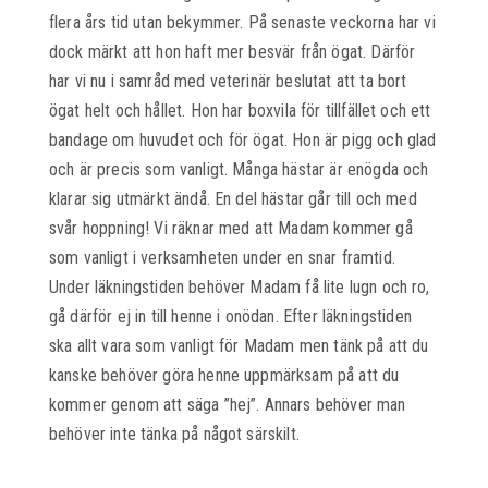
flera års tid utan bekymmer. På senaste veckorna har vi
dock märkt att hon haft mer besvär från ögat. Därför
har vi nu i samråd med veterinär beslutat att ta bort
ögat helt och hållet. Hon har boxvila för tillfället och ett
bandage om huvudet och för ögat. Hon är pigg och glad
och är precis som vanligt. Många hästar är enögda och
klarar sig utmärkt ändå. En del hästar går till och med
svår hoppning! Vi räknar med att Madam kommer gå
som vanligt i verksamheten under en snar framtid.
Under läkningstiden behöver Madam få lite lugn och ro,
gå därför ej in till henne i onödan. Efter läkningstiden
ska allt vara som vanligt för Madam men tänk på att du
kanske behöver göra henne uppmärksam på att du
kommer genom att säga ”hej”. Annars behöver man
behöver inte tänka på något särskilt.