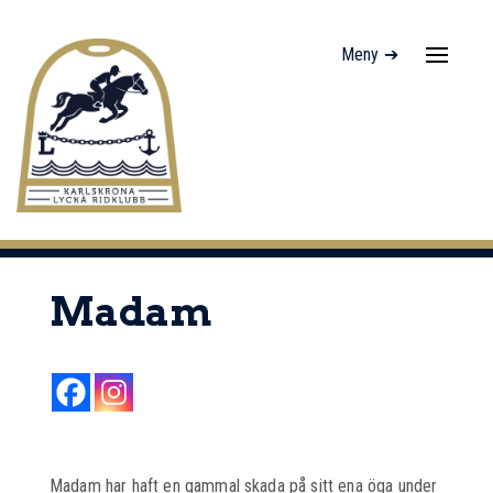
Meny ➔
Navigati
av/på
Madam
Madam har haft en gammal skada på sitt ena öga under