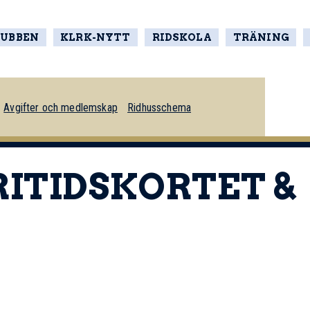
LUBBEN
KLRK-NYTT
RIDSKOLA
TRÄNING
Avgifter och medlemskap
Ridhusschema
FRITIDSKORTET &