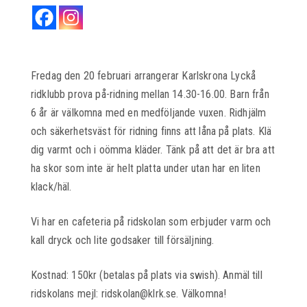
Fredag den 20 februari arrangerar Karlskrona Lyckå
ridklubb prova på-ridning mellan 14.30-16.00. Barn från
6 år är välkomna med en medföljande vuxen. Ridhjälm
och säkerhetsväst för ridning finns att låna på plats. Klä
dig varmt och i oömma kläder. Tänk på att det är bra att
ha skor som inte är helt platta under utan har en liten
klack/häl.
Vi har en cafeteria på ridskolan som erbjuder varm och
kall dryck och lite godsaker till försäljning.
Kostnad: 150kr (betalas på plats via swish). Anmäl till
ridskolans mejl: ridskolan@klrk.se. Välkomna!