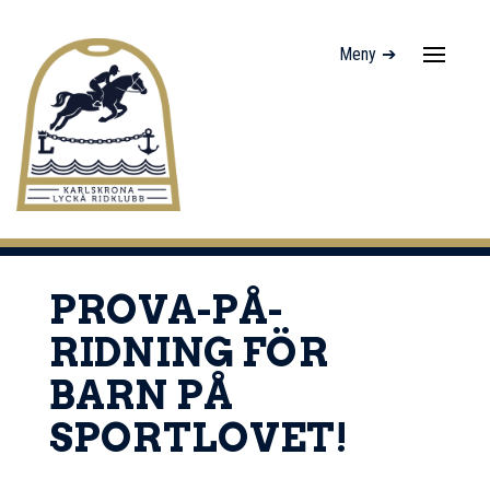
Meny ➔
Navigati
av/på
PROVA-PÅ-
RIDNING FÖR
BARN PÅ
SPORTLOVET!