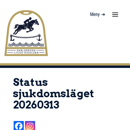
Meny ➔
Navigati
av/på
Status
sjukdomsläget
20260313