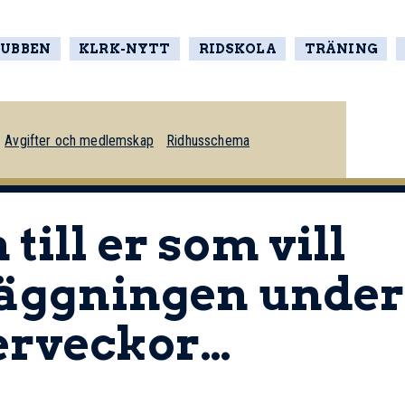
LUBBEN
KLRK-NYTT
RIDSKOLA
TRÄNING
Avgifter och medlemskap
Ridhusschema
till er som vill
läggningen unde
erveckor…