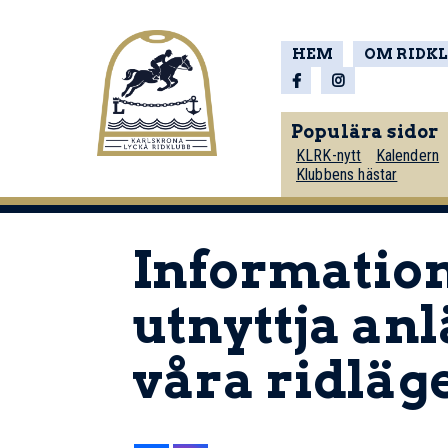
HEM
OM RIDK
Populära sidor
KLRK-nytt
Kalendern
Klubbens hästar
Information 
utnyttja an
våra ridläg