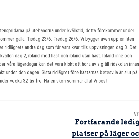
tenspridarna på utebanorna under kvällstid, detta förekommer under
ommer gälla: Tisdag 23/6, Fredag 26/6. Vi bygger även upp en liten
er ridlägrets andra dag som får vara kvar tills uppvisningen dag 3. Det
kvällen dag 2, ibland med häst och ibland utan häst. Ibland inne och
er våra lägerdagar kan det vara klokt att höra av sig till ridskolan inna
nkt under den dagen. Sista ridlägret före hästarnas betesvila är slut på
der vecka 32 tis-fre. Ha en skön sommar alla! Vi ses!
Nä
Fortfarande ledi
platser på läger o