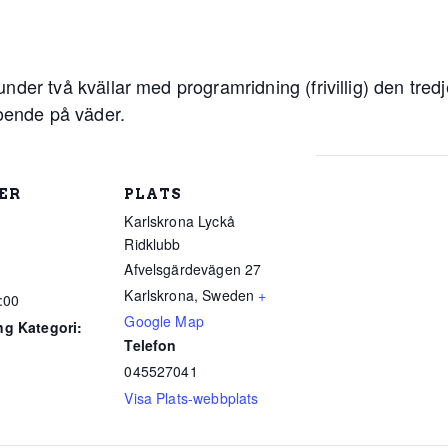
der två kvällar med programridning (frivillig) den tredje
roende på väder.
ER
PLATS
Karlskrona Lyckå
Ridklubb
Afvelsgärdevägen 27
Karlskrona
,
Sweden
+
:00
Google Map
g Kategori:
Telefon
045527041
Visa Plats-webbplats