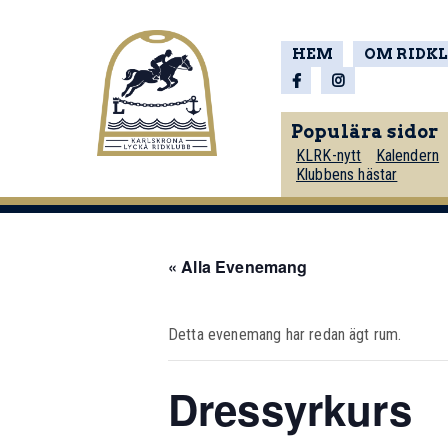
HEM
OM RIDK
Populära sidor
KLRK-nytt
Kalendern
Klubbens hästar
« Alla Evenemang
Detta evenemang har redan ägt rum.
Dressyrkurs