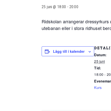
25 juni @ 18:00
-
20:00
Ridskolan arrangerar dressyrkurs un
utebanan eller i stora ridhuset be
DETALJ
Lägg till i kalender
Datum:
25 juni
Tid:
18:00 - 20
Eveneman
Kurs