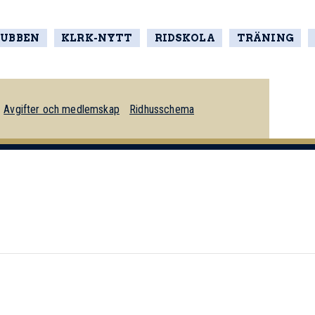
LUBBEN
KLRK-NYTT
RIDSKOLA
TRÄNING
Avgifter och medlemskap
Ridhusschema