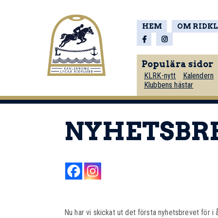
HEM
OM RIDK
Populära sidor
KLRK-nytt
Kalendern
Klubbens hästar
NYHETSBREV
Nu har vi skickat ut det första nyhetsbrevet för i å