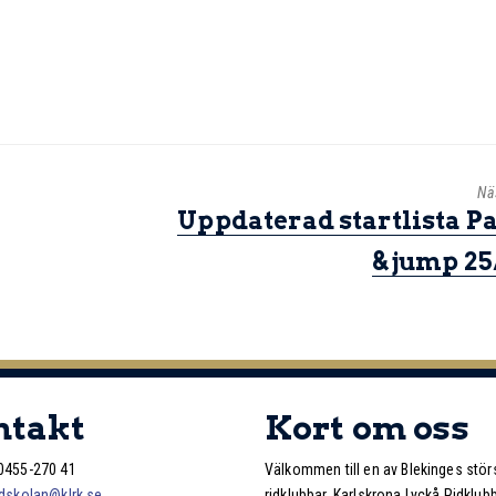
Nä
Uppdaterad startlista P
& jump 25
ntakt
Kort om oss
0455-270 41
Välkommen till en av Blekinges stör
idskolan@klrk.se
ridklubbar, Karlskrona Lyckå Ridklubb