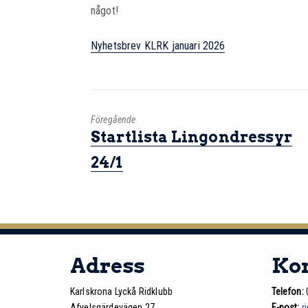
något!
Nyhetsbrev KLRK januari 2026
Föregående
Startlista Lingondressyr
24/1
Adress
Ko
Karlskrona Lyckå Ridklubb
Telefon:
Afvelsgärdevägen 27
E-post:
r