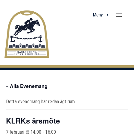
Meny ➔
Navigati
av/på
« Alla Evenemang
Detta evenemang har redan ägt rum.
KLRKs årsmöte
7 februari @ 14:00
-
16:00