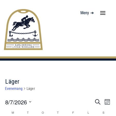
Meny ➔
Navigati
av/på
Läger
Evenemang
Läger
Even
E
8/7/2026
Sök
Månad
Searc
vy
Välj
Kalender
M
T
O
T
F
L
S